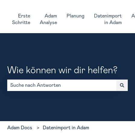
Erste
Adam
Planung
Datenimport
A
Schritte
Analyse
in Adam
Wie können wir dir helfen?
Es gibt keine Vorschläge, da das Suchfeld leer ist.
Adam Docs
Datenimport in Adam