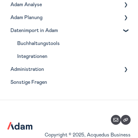
Adam Analyse
Navigation
Adam Planung
Monatliche Routine in Adam
Lagebericht
Datenimport in Adam
Profitabilität
Budgetierung
Liquidität
Forecasting
Buchhaltungstools
Kostenstellen
Szenarien
Integrationen
Administration
BWA-Bericht
Planungsfunktionen
Sonstige Fragen
Planungsimport
Wirtschaftsjahre
Teilpläne
Analyse-Struktur
Zuordnung Belegkategorien
Stammdaten verwalten
Accountverwaltung
Copyright © 2025, Acquedus Business