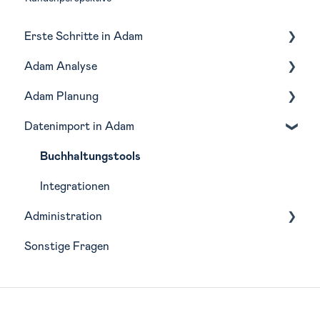
Erste Schritte in Adam
Adam Analyse
Navigation
Adam Planung
Monatliche Routine in Adam
Lagebericht
Datenimport in Adam
Profitabilität
Budgetierung
Liquidität
Forecasting
Buchhaltungstools
Kostenstellen
Szenarien
Integrationen
Administration
BWA-Bericht
Planungsfunktionen
Sonstige Fragen
Planungsimport
Wirtschaftsjahre
Teilpläne
Analyse-Struktur
Zuordnung Belegkategorien