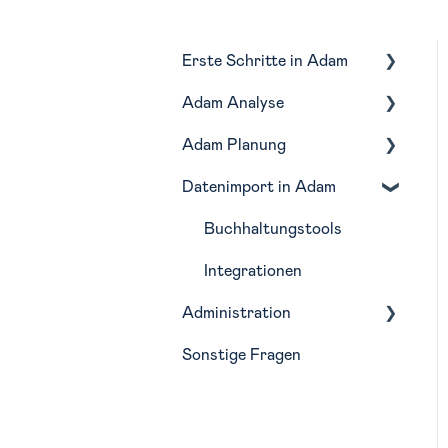
Erste Schritte in Adam
Adam Analyse
Navigation
Adam Planung
Monatliche Routine in
Lagebericht
Adam
Datenimport in Adam
Profitabilität
Budgetierung
Liquidität
Forecasting
Buchhaltungstools
Kostenstellen
Szenarien
Integrationen
Administration
BWA-Bericht
Planungsfunktionen
Sonstige Fragen
Planungsimport
Wirtschaftsjahre
Teilpläne
Analyse-Struktur
Zuordnung