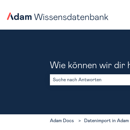
Wie können wir dir 
Es gibt keine Vorschläge, da das Such
Adam Docs
Datenimport in Adam