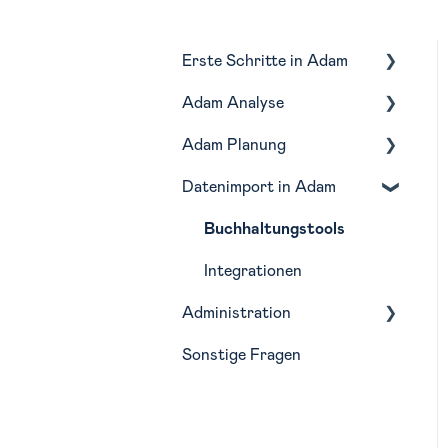
Erste Schritte in Adam
Adam Analyse
Navigation
Adam Planung
Monatliche Routine in
Lagebericht
Adam
Datenimport in Adam
Profitabilität
Budgetierung
Liquidität
Forecasting
Buchhaltungstools
Kostenstellen
Szenarien
Integrationen
Administration
BWA-Bericht
Planungsfunktionen
Sonstige Fragen
Planungsimport
Wirtschaftsjahre
Teilpläne
Analyse-Struktur
Zuordnung