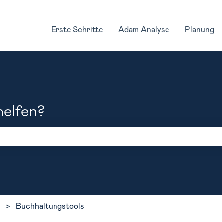
Erste Schritte
Adam Analyse
Planung
helfen?
feld leer ist.
Buchhaltungstools