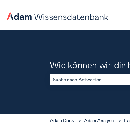
Wie können wir dir 
Es gibt keine Vorschläge, da das Such
Adam Docs
Adam Analyse
La