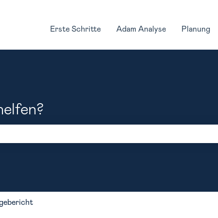
Erste Schritte
Adam Analyse
Planung
helfen?
feld leer ist.
gebericht