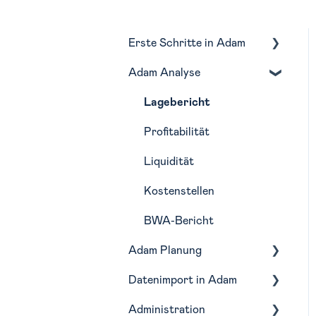
Erste Schritte in Adam
Adam Analyse
Navigation
Monatliche Routine in
Lagebericht
Adam
Profitabilität
Liquidität
Kostenstellen
BWA-Bericht
Adam Planung
Datenimport in Adam
Budgetierung
Administration
Forecasting
Buchhaltungstools