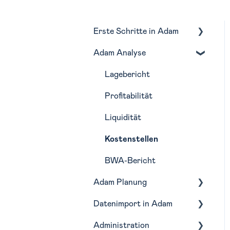
Erste Schritte in Adam
Adam Analyse
Navigation
Monatliche Routine in
Lagebericht
Adam
Profitabilität
Liquidität
Kostenstellen
BWA-Bericht
Adam Planung
Datenimport in Adam
Budgetierung
Administration
Forecasting
Buchhaltungstools