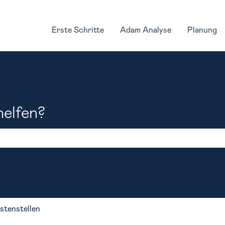
Erste Schritte
Adam Analyse
Planung
helfen?
feld leer ist.
stenstellen