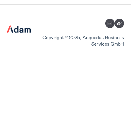
Planungsimport
Zuordnung Belegkategorien
Teilpläne
Stammdaten verwalten
Accountverwaltung
Copyright © 2025, Acquedus Business
Services GmbH
Benutzerverwaltung
Konsolidierung