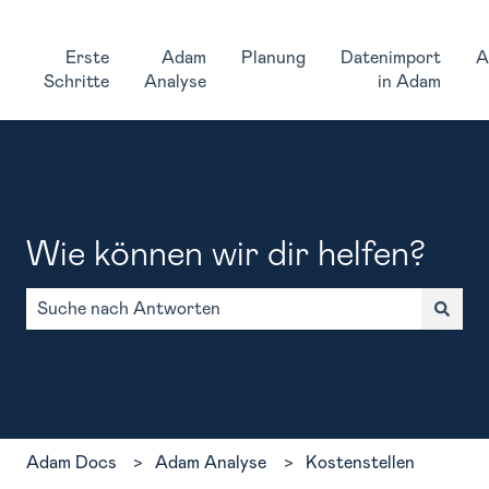
Erste
Adam
Planung
Datenimport
A
Schritte
Analyse
in Adam
Wie können wir dir helfen?
Es gibt keine Vorschläge, da das Suchfeld leer ist.
Adam Docs
Adam Analyse
Kostenstellen