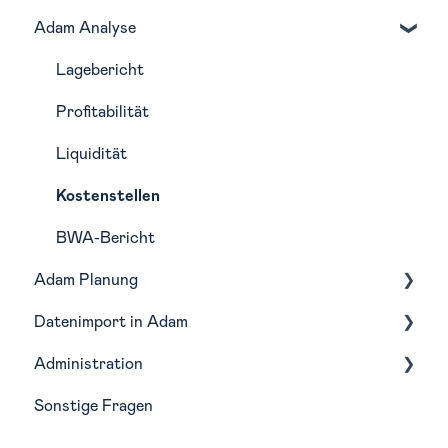
Adam Analyse
Navigation
Monatliche Routine in Adam
Lagebericht
Profitabilität
Liquidität
Kostenstellen
BWA-Bericht
Adam Planung
Datenimport in Adam
Budgetierung
Administration
Forecasting
Buchhaltungstools
Sonstige Fragen
Szenarien
Integrationen
Wirtschaftsjahre
Planungsfunktionen
Analyse-Struktur