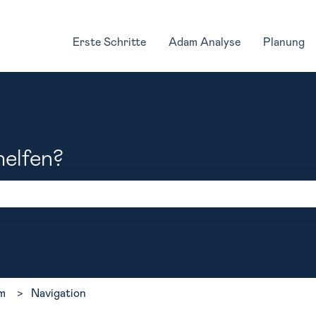
Erste Schritte
Adam Analyse
Planung
helfen?
feld leer ist.
am
Navigation