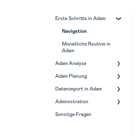
Erste Schritte in Adam
Navigation
Monatliche Routine in
Adam
Adam Analyse
Adam Planung
Lagebericht
Datenimport in Adam
Profitabilität
Budgetierung
Administration
Liquidität
Forecasting
Buchhaltungstools
Sonstige Fragen
Kostenstellen
Szenarien
Integrationen
Wirtschaftsjahre
BWA-Bericht
Planungsfunktionen
Analyse-Struktur