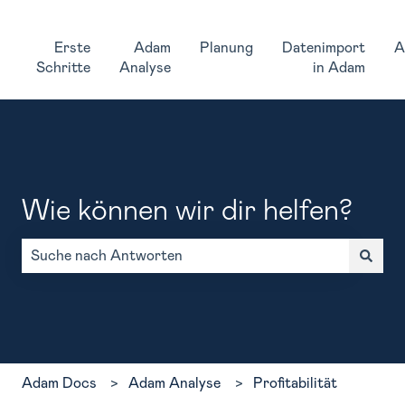
Erste
Adam
Planung
Datenimport
A
Schritte
Analyse
in Adam
Wie können wir dir helfen?
Es gibt keine Vorschläge, da das Suchfeld leer ist.
Adam Docs
Adam Analyse
Profitabilität