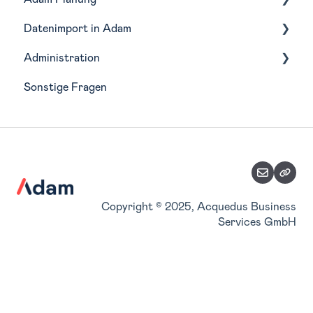
Datenimport in Adam
Budgetierung
Administration
Forecasting
Buchhaltungstools
Sonstige Fragen
Szenarien
Integrationen
Wirtschaftsjahre
Planungsfunktionen
Analyse-Struktur
Planungsimport
Zuordnung Belegkategorien
Teilpläne
Stammdaten verwalten
Accountverwaltung
Copyright © 2025, Acquedus Business
Services GmbH
Benutzerverwaltung
Konsolidierung