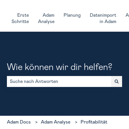
Erste
Adam
Planung
Datenimport
A
Schritte
Analyse
in Adam
Wie können wir dir helfen?
Es gibt keine Vorschläge, da das Suchfeld leer ist.
Adam Docs
Adam Analyse
Profitabilität