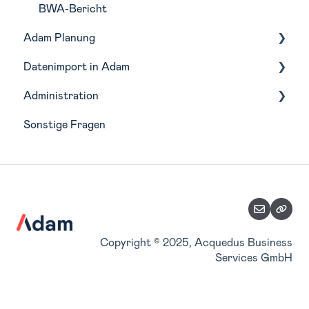
BWA-Bericht
Adam Planung
Datenimport in Adam
Budgetierung
Administration
Forecasting
Buchhaltungstools
Sonstige Fragen
Szenarien
Integrationen
Wirtschaftsjahre
Planungsfunktionen
Analyse-Struktur
Planungsimport
Zuordnung Belegkategorien
Teilpläne
Stammdaten verwalten
Accountverwaltung
Copyright © 2025, Acquedus Business
Services GmbH
Benutzerverwaltung
Konsolidierung