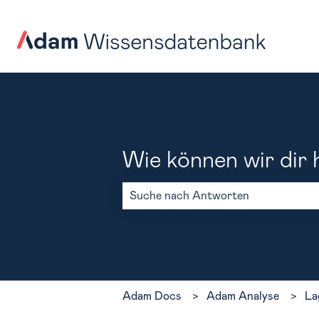
Wie können wir dir 
Es gibt keine Vorschläge, da das Such
Adam Docs
Adam Analyse
La