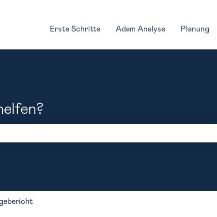
Erste Schritte
Adam Analyse
Planung
helfen?
feld leer ist.
gebericht