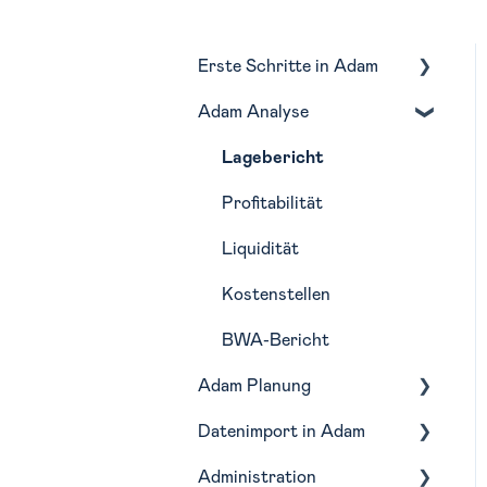
Erste Schritte in Adam
Adam Analyse
Navigation
Monatliche Routine in
Lagebericht
Adam
Profitabilität
Liquidität
Kostenstellen
BWA-Bericht
Adam Planung
Datenimport in Adam
Budgetierung
Administration
Forecasting
Buchhaltungstools