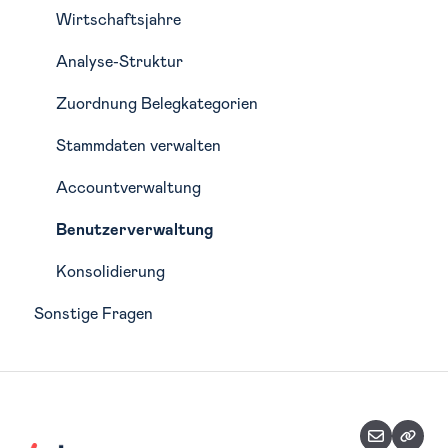
Kostenstellen
Szenarien
Integrationen
Wirtschaftsjahre
BWA-Bericht
Planungsfunktionen
Analyse-Struktur
Planungsimport
Zuordnung Belegkategorien
Teilpläne
Stammdaten verwalten
Accountverwaltung
Benutzerverwaltung
Konsolidierung
Sonstige Fragen