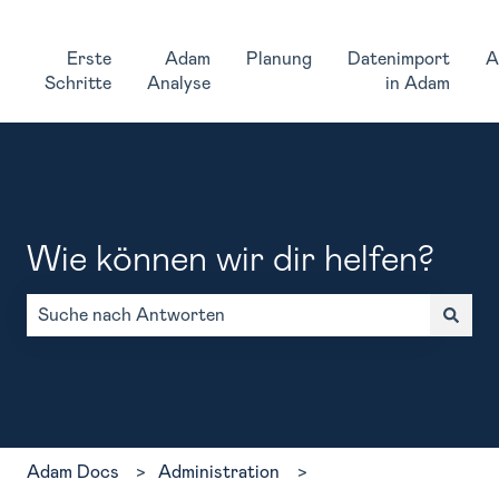
Erste
Adam
Planung
Datenimport
A
Schritte
Analyse
in Adam
Wie können wir dir helfen?
Es gibt keine Vorschläge, da das Suchfeld leer ist.
Adam Docs
Administration