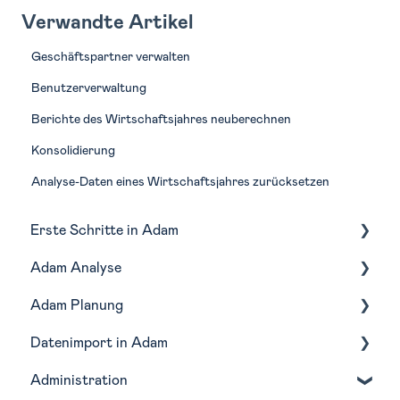
Verwandte Artikel
Geschäftspartner verwalten
Benutzerverwaltung
Berichte des Wirtschaftsjahres neuberechnen
Konsolidierung
Analyse-Daten eines Wirtschaftsjahres zurücksetzen
Erste Schritte in Adam
Adam Analyse
Navigation
Adam Planung
Monatliche Routine in Adam
Lagebericht
Datenimport in Adam
Profitabilität
Budgetierung
Administration
Liquidität
Forecasting
Buchhaltungstools