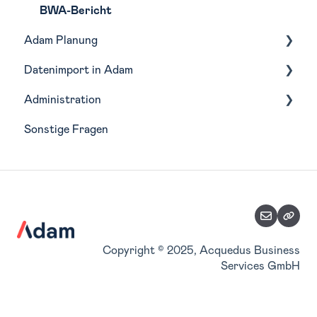
BWA-Bericht
Adam Planung
Datenimport in Adam
Budgetierung
Administration
Forecasting
Buchhaltungstools
Sonstige Fragen
Szenarien
Integrationen
Wirtschaftsjahre
Planungsfunktionen
Analyse-Struktur
Planungsimport
Zuordnung Belegkategorien
Teilpläne
Stammdaten verwalten
Accountverwaltung
Copyright © 2025, Acquedus Business
Services GmbH
Benutzerverwaltung
Konsolidierung