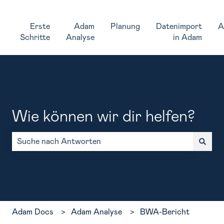
Erste
Adam
Planung
Datenimport
A
Schritte
Analyse
in Adam
Wie können wir dir helfen?
Es gibt keine Vorschläge, da das Suchfeld leer ist.
Adam Docs
Adam Analyse
BWA-Bericht