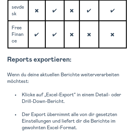
sevde
✖️
✔️
✖️
✔️
✔️
sk
Free
Finan
✔️
✔️
✖️
✖️
✖️
ce
Reports exportieren:
Wenn du deine aktuellen Berichte weiterverarbeiten
möchtest:
Klicke auf
„Excel-Export“ in einem Detail- oder
Drill-Down-Bericht.
Der Export übernimmt alle von dir gesetzten
Einstellungen und liefert dir die Berichte im
gewohnten Excel-Format.