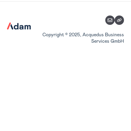
Planungsimport
Zuordnung Belegkategorien
Teilpläne
Stammdaten verwalten
Accountverwaltung
Copyright © 2025, Acquedus Business
Services GmbH
Benutzerverwaltung
Konsolidierung