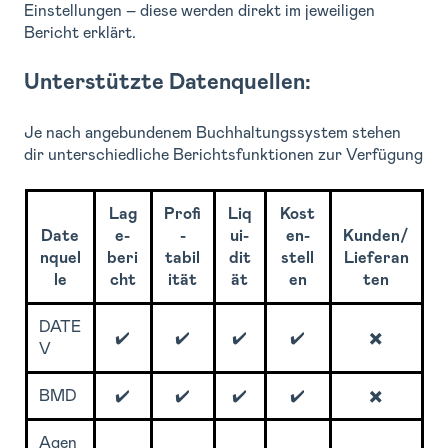
Einstellungen – diese werden direkt im jeweiligen
Bericht erklärt.
Unterstützte Datenquellen:
Je nach angebundenem Buchhaltungssystem stehen
dir unterschiedliche Berichtsfunktionen zur Verfügung
Lag
Profi
Liq
Kost
Date
e-
-
ui-
en-
Kunden/
nquel
beri
tabil
dit
stell
Lieferan
le
cht
ität
ät
en
ten
DATE
✔️
✔️
✔️
✔️
✖️
V
BMD
✔️
✔️
✔️
✔️
✖️
Agen