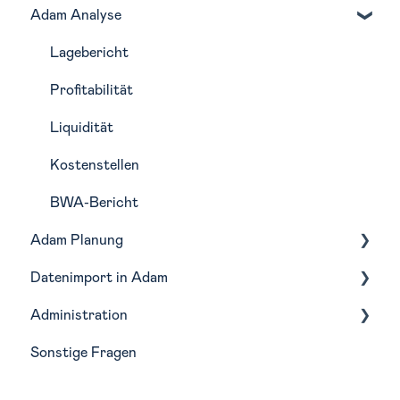
Adam Analyse
Navigation
Monatliche Routine in Adam
Lagebericht
Profitabilität
Liquidität
Kostenstellen
BWA-Bericht
Adam Planung
Datenimport in Adam
Budgetierung
Administration
Forecasting
Buchhaltungstools
Sonstige Fragen
Szenarien
Integrationen
Wirtschaftsjahre
Planungsfunktionen
Analyse-Struktur