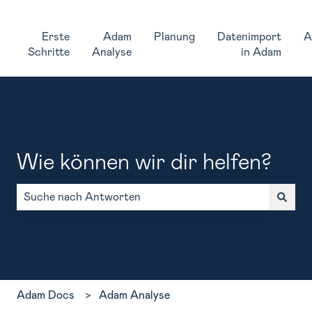
Erste
Adam
Planung
Datenimport
A
Schritte
Analyse
in Adam
Wie können wir dir helfen?
Es gibt keine Vorschläge, da das Suchfeld leer ist.
Adam Docs
Adam Analyse